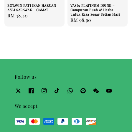
BOTAVIN PATI IKAN HARUAN
VASIA PLATINUM DRINK –
ASLI SARAWAK + GAMAT
Campuran Buah & Herba
untuk Rasa Segar Setiap Hari
Regular
RM 38.40
Regular
RM 98.90
price
price
Follow us
We accept