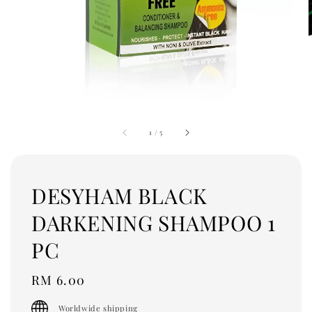
1
/
5
DESYHAM BLACK
DARKENING SHAMPOO 1
PC
Regular
RM 6.00
price
Worldwide shipping