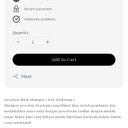
Secure payments
Authentic products
Quantity
Add to Cart
Share
Desyham Black Shampoo ( Hair darkening )
Shampoo pewarna desyham yang dibuat khas untuk membantu dan
menjimatkan masa anda dengan pewarnaan rambut dengan mudah
tanpa bahan kimi yang bahaya,malah diperbuat daripada bahan-bahan
yang semulajadi!