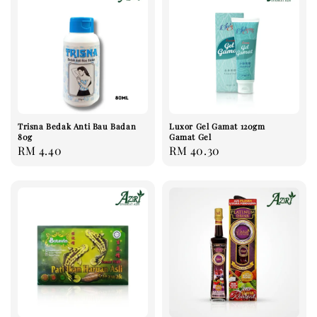
Trisna Bedak Anti Bau Badan
Luxor Gel Gamat 120gm
80g
Gamat Gel
Regular
RM 4.40
Regular
RM 40.30
price
price