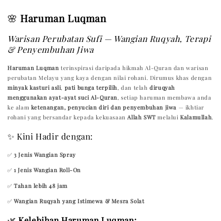
🌸
Haruman Luqman
Warisan Perubatan Sufi — Wangian Ruqyah, Terapi
& Penyembuhan Jiwa
Haruman Luqman
terinspirasi daripada hikmah Al-Quran dan warisan
perubatan Melayu yang kaya dengan nilai rohani. Dirumus khas dengan
minyak kasturi asli
,
pati bunga terpilih
, dan telah
diruqyah
menggunakan ayat-ayat suci Al-Quran
, setiap haruman membawa anda
ke alam
ketenangan, penyucian diri dan penyembuhan jiwa
— ikhtiar
rohani yang bersandar kepada kekuasaan
Allah SWT
melalui
Kalamullah
.
✨ Kini Hadir dengan:
✅
3 Jenis Wangian Spray
✅
1 Jenis Wangian Roll-On
✅
Tahan lebih 48 jam
✅
Wangian Ruqyah yang Istimewa & Mesra Solat
🌿
Kelebihan Haruman Luqman: