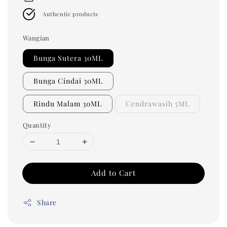
Authentic products
Wangian
Bunga Sutera 30ML
Bunga Cindai 30ML
Rindu Malam 30ML
Cendrawasih 5ML
Quantity
Add to Cart
Share