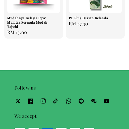
Mudahnya Belajar Iqra'
PL Plus Durian Belanda
Mumtaz Formula Mudah
Regular
RM 47.30
Tajwid
price
Regular
RM 15.00
price
Follow us
We accept