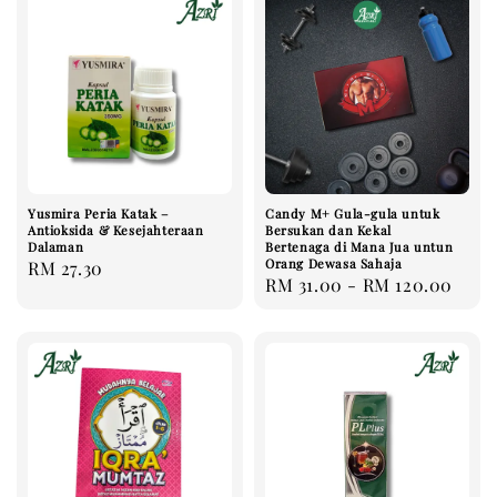
Yusmira Peria Katak –
Candy M+ Gula-gula untuk
Antioksida & Kesejahteraan
Bersukan dan Kekal
Dalaman
Bertenaga di Mana Jua untun
Orang Dewasa Sahaja
Regular
RM 27.30
Regular
RM 31.00
-
RM 120.00
price
price