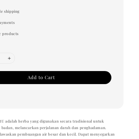
e shipping
payments
c products
Add to Cart
 adalah herba yang digunakan secara tradisional untuk
 badan, melancarkan perjalanan darah dan penghadaman.
lawaskan pembuangan air besar dan kecil. Dapat menyegarkan