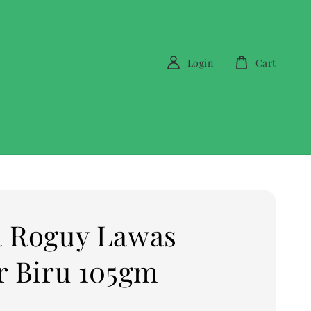
Login
Cart
 Roguy Lawas
r Biru 105gm