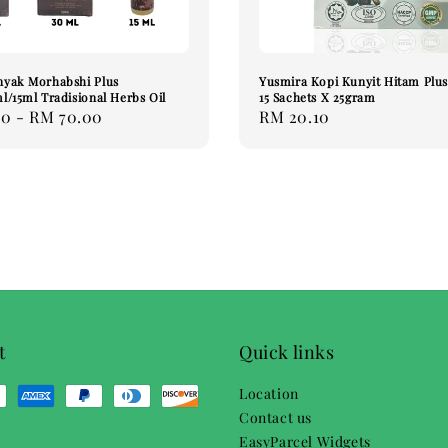
yak Morhabshi Plus
Yusmira Kopi Kunyit Hitam Plus
l/15ml Tradisional Herbs Oil
15 Sachets X 25gram
00
-
RM 70.00
Regular
RM 20.10
price
t
Quick links
Location
Contact us
EasyParcel Widgets