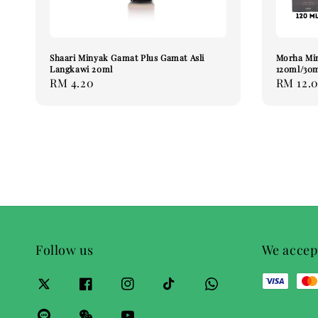
Shaari Minyak Gamat Plus Gamat Asli
Morha Min
Langkawi 20ml
120ml/30m
Regular
RM 4.20
Regular
RM 12.
price
price
Follow us
We accep