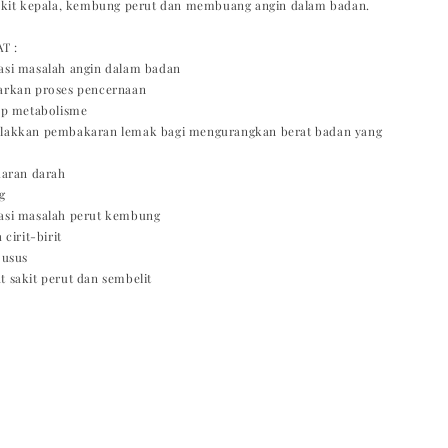
akit kepala, kembung perut dan membuang angin dalam badan.
T :
si masalah angin dalam badan
rkan proses pencernaan
ap metabolisme
akkan pembakaran lemak bagi mengurangkan berat badan yang
daran darah
g
si masalah perut kembung
cirit-birit
 usus
sakit perut dan sembelit