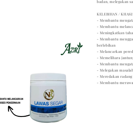
badan, melegakan s
KELEBIHAN / KHASIA
- Membantu mengata
- Membantu melanca
- Meningkatkan tah
- Membantu menggal
berlebihan
- Melancarkan pere
- Memelihara jantun
- Membantu mengata
- Melegakan masalah 
- Meredakan radang
- Membantu merawat 