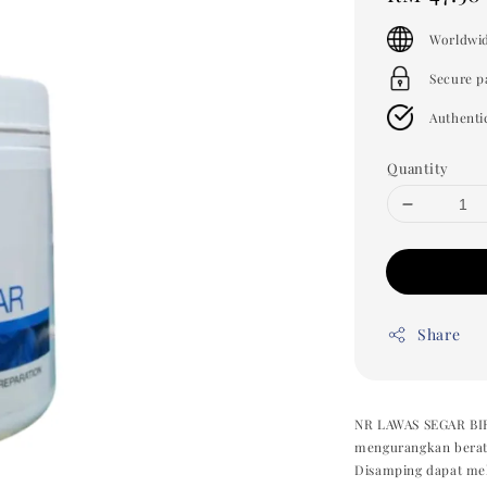
price
Worldwid
Secure 
Authenti
Quantity
Share
NR LAWAS SEGAR BIRU
mengurangkan berat
Disamping dapat me