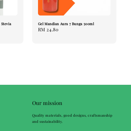
 Stevia
Gel Mandian Aura 7 Bunga 500ml
Regular
RM 24.80
price
Our mission
Quality materials, good designs, craftsmanship
and sustainability.