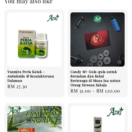
You may also like
Yusmira Peria Katak –
Candy M+ Gula-gula untuk
Antioksida & Kesejahteraan
Bersukan dan Kekal
Dalaman
Bertenaga di Mana Jua untun
Orang Dewasa Sahaja
Regular
RM 27.30
Regular
RM 31.00
-
RM 120.00
price
price