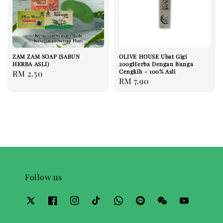
ZAM ZAM SOAP (SABUN
OLIVE HOUSE Ubat Gigi
HERBA ASLI)
200gHerba Dengan Bunga
Cengkih - 100% Asli
Regular
RM 2.50
Regular
RM 7.90
price
price
Follow us