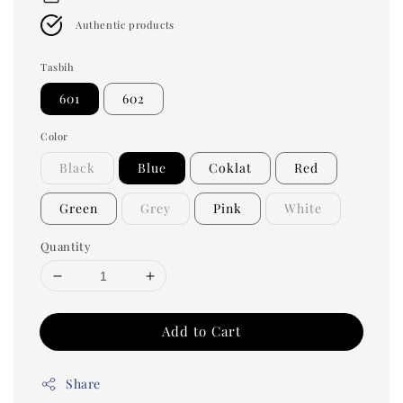
Authentic products
Tasbih
601
602
Color
Black
Blue
Coklat
Red
Green
Grey
Pink
White
Quantity
Add to Cart
Share