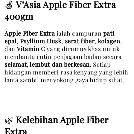
🍏
V’Asia Apple Fiber Extra
400gm
Apple Fiber Extra
 ialah campuran 
pati 
epal
, 
Psyllium Husk
, 
serat fiber
, 
kolagen
, 
dan 
Vitamin C
 yang dirumus khas untuk 
membantu rutin penjagaan badan secara 
selamat, lembut dan berkesan
. Setiap 
hidangan memberi rasa kenyang yang lebih 
lama sambil menyokong gaya hidup sihat.
🌿
Kelebihan Apple Fiber
Extra