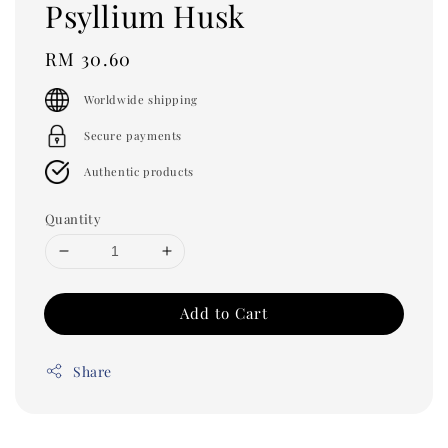
Psyllium Husk
Regular
RM 30.60
price
Worldwide shipping
Secure payments
Authentic products
Quantity
Add to Cart
Share