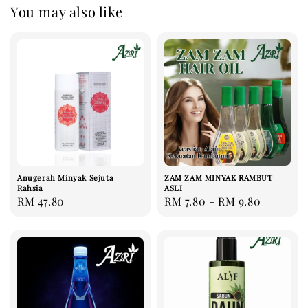
You may also like
Anugerah Minyak Sejuta
ZAM ZAM MINYAK RAMBUT
Rahsia
ASLI
Regular
RM 47.80
Regular
RM 7.80
-
RM 9.80
price
price