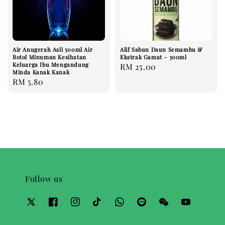
Air Anugerah Asli 500ml Air
Alif Sabun Daun Semambu &
Botol Minuman Kesihatan
Ekstrak Gamat – 300ml
Keluarga Ibu Mengandung
Regular
RM 25.00
Minda Kanak Kanak
price
Regular
RM 5.80
price
Follow us