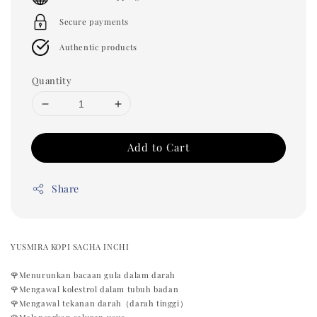
Secure payments
Authentic products
Quantity
Add to Cart
Share
YUSMIRA KOPI SACHA INCHI
🌹Menurunkan bacaan gula dalam darah
🌹Mengawal kolestrol dalam tubuh badan
🌹Mengawal tekanan darah（darah tinggi）