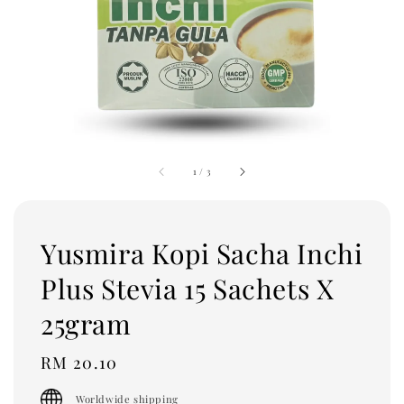
1
/
3
Yusmira Kopi Sacha Inchi
Plus Stevia 15 Sachets X
25gram
Regular
RM 20.10
price
Worldwide shipping