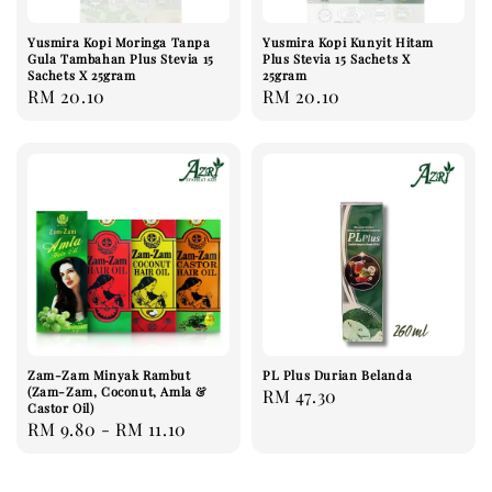
Yusmira Kopi Moringa Tanpa
Yusmira Kopi Kunyit Hitam
Gula Tambahan Plus Stevia 15
Plus Stevia 15 Sachets X
Sachets X 25gram
25gram
Regular
RM 20.10
Regular
RM 20.10
price
price
Zam-Zam Minyak Rambut
PL Plus Durian Belanda
(Zam-Zam, Coconut, Amla &
Regular
RM 47.30
Castor Oil)
price
Regular
RM 9.80
-
RM 11.10
price