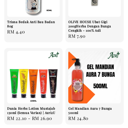
Trisna Bedak Anti Bau Badan
OLIVE HOUSE Ubat Gigi
80g
200gHerba Dengan Bunga
Cengkih - 100% Asli
Regular
RM 4.40
Regular
RM 7.90
price
price
Dunia Herbs Lotion Mustajab
Gel Mandian Aura 7 Bunga
130ml (Semua Varian) | Azri2U
500ml
Regular
RM 22.10
-
RM 26.90
Regular
RM 24.80
price
price