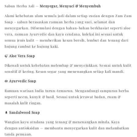
Sabun Herba Asli —
Menyegar, Menyuci & Menyembuh
Alami kehebatan alam semula jadi dalam setiap cucian dengan Zam Zam
Soap – sabun berasaskan ramuan herba yang suci, selamat dan
menyegarkan. Diformulasi dengan bahan-bahan berkhasiat seperti aloe
vera, ramuan Ayurvedic dan kayu cendana, koleksi ini sesuai untuk
semua jenis kulit — memberikan kesan bersih, lembut dan tenang dari
hujung rambut ke hujung kaki.
🍃
Aloe Vera Soap
Dikenali untuk kehebatan melembap & menyejukkan. Sesuai untuk kulit
sensitif & kering. Kesan segar yang menenangkan setiap kali mandi.
🪷
Ayurvedic Soap
Ramuan warisan India turun-temurun. Mengandungi campuran herba
seperti neem, kunyit & basil. Sesuai untuk jerawat badan, ruam &
masalah kulit ringan.
🌲
Sandalwood Soap
Wangian kayu cendana yang tenang & menenangkan minda. Kaya
dengan antioksidan — membantu menyegarkan kulit dan melambatkan
tanda penuaan.