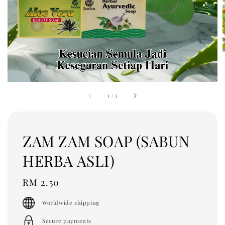
1
/
5
ZAM ZAM SOAP (SABUN
HERBA ASLI)
Regular
RM 2.50
price
Worldwide shipping
Secure payments