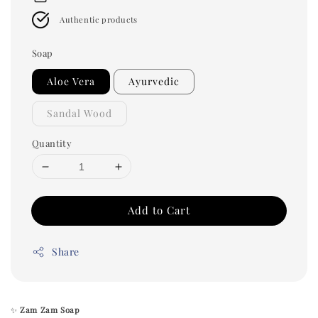
Authentic products
Soap
Aloe Vera
Ayurvedic
Sandal Wood
Quantity
Add to Cart
Share
✨
Zam Zam Soap